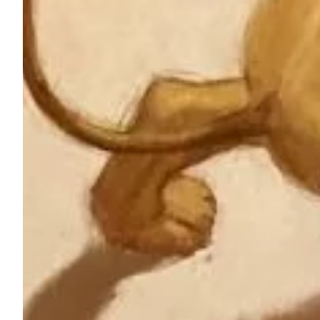
Na escola
Na família
Colunas
Conteúdos
Colecionáveis
Cursos On line
E-Books
Eventos