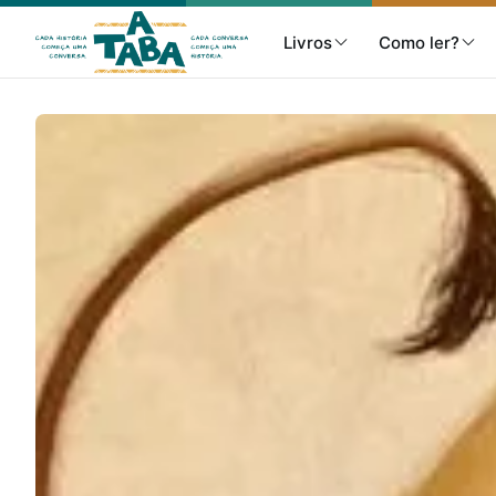
Livros
Como ler?
Livros
Resenhas
Clube de Leitores
Listas
Como ler?