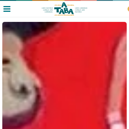
Livros
Resenhas
Clube de Leitores
Listas
Como ler?