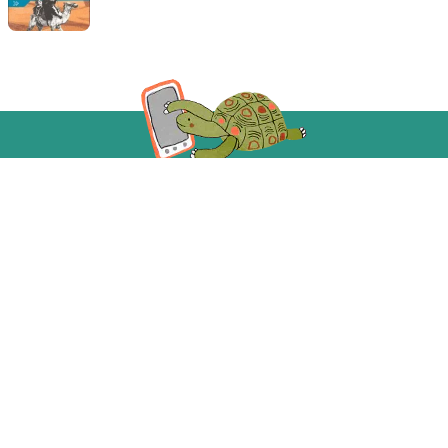
Acompanhe a gente!
Recebe as novidades da Taba em primeira mão
Sobre A Taba