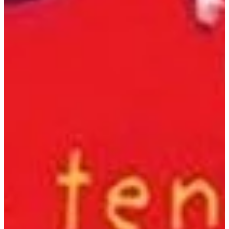
Na escola
Na família
Colunas
Conteúdos
Colecionáveis
Cursos On line
E-Books
Eventos