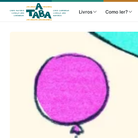
Livros
Como ler?
Livros
Resenhas
Clube de Leitores
Listas
Como ler?