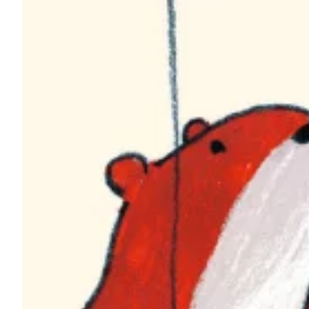
Na escola
Na família
Colunas
Conteúdos
Colecionáveis
Cursos On line
E-Books
Eventos