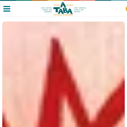
Livros
Resenhas
Clube de Leitores
Listas
Como ler?