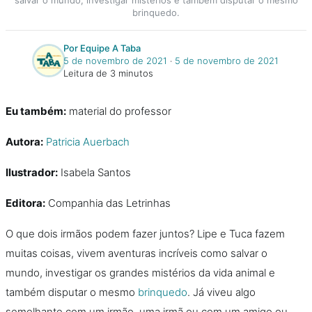
salvar o mundo, investigar mistérios e também disputar o mesmo
brinquedo.
Por Equipe A Taba
5 de novembro de 2021
‧
5 de novembro de 2021
Leitura de 3 minutos
Eu também:
material do professor
Autora:
Patricia Auerbach
Ilustrador:
Isabela Santos
Editora:
Companhia das Letrinhas
O que dois irmãos podem fazer juntos? Lipe e Tuca fazem
muitas coisas, vivem aventuras incríveis como salvar o
mundo, investigar os grandes mistérios da vida animal e
também disputar o mesmo
brinquedo
. Já viveu algo
semelhante com um irmão, uma irmã ou com um amigo ou