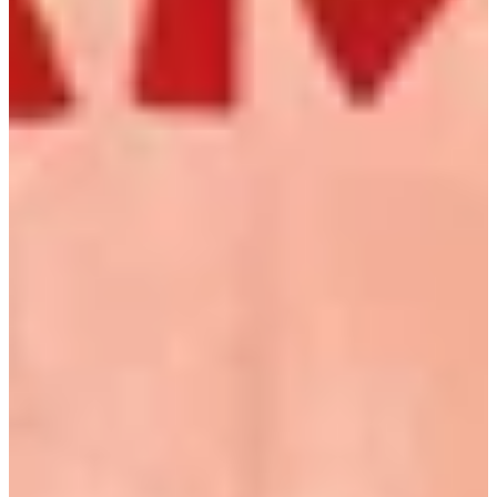
Na escola
Na família
Colunas
Conteúdos
Colecionáveis
Cursos On line
E-Books
Eventos