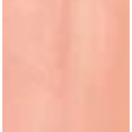
Podcast
Assine
Taba na Escola