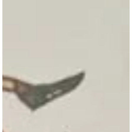
Na escola
Na família
Colunas
Conteúdos
Colecionáveis
Cursos On line
E-Books
Eventos