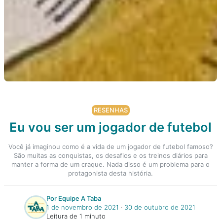
RESENHAS
Eu vou ser um jogador de futebol
Você já imaginou como é a vida de um jogador de futebol famoso?
São muitas as conquistas, os desafios e os treinos diários para
manter a forma de um craque. Nada disso é um problema para o
protagonista desta história.
Por Equipe A Taba
1 de novembro de 2021
‧
30 de outubro de 2021
Leitura de 1 minuto