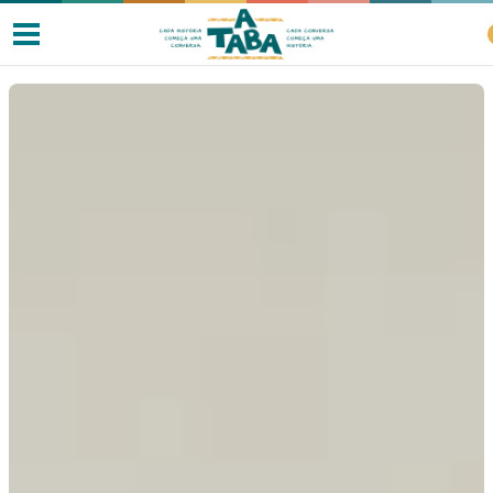
Livros
Resenhas
Clube de Leitores
Listas
Como ler?