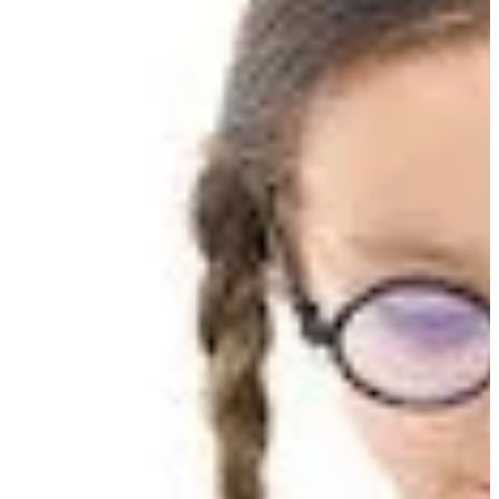
Na escola
Na família
Colunas
Conteúdos
Colecionáveis
Cursos On line
E-Books
Eventos