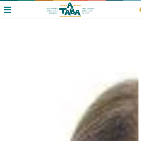
Livros
Resenhas
Clube de Leitores
Listas
Como ler?