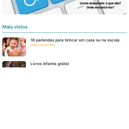
Mais vistos
18 parlendas para brincar em casa ou na escola
SEM CATEGORIA
Livros infantis grátis!
E-BOOKS
Conheça 7 tipos de parlendas
NA FAMÍLIA
Resumo: O Diário de Zlata: a Vida de Uma Menina
na Guerra
RESENHAS