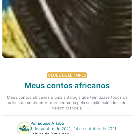
CLUBE DE LEITORES
Meus contos africanos
Meus contos africanos é uma antologia que tem quase todos os
países do continente representados pela seleção cuidadosa de
Nelson Mandela.
Por Equipe A Taba
1 de outubro de 2021
‧
14 de outubro de 2021