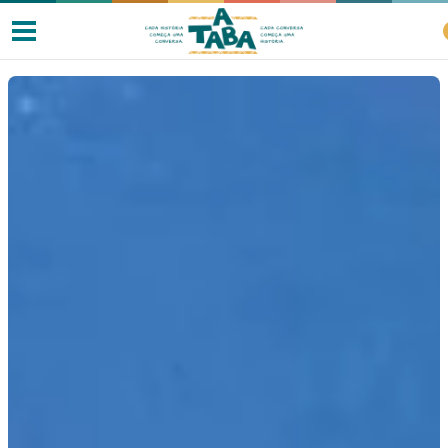
Livros
Resenhas
Clube de Leitores
Listas
Como ler?