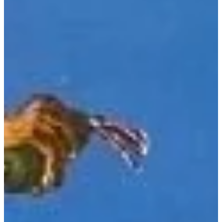
Na escola
Na família
Colunas
Conteúdos
Colecionáveis
Cursos On line
E-Books
Eventos