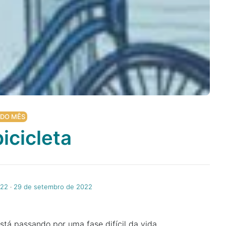
 DO MÊS
icicleta
022
‧
29 de setembro de 2022
está passando por uma fase difícil da vida,