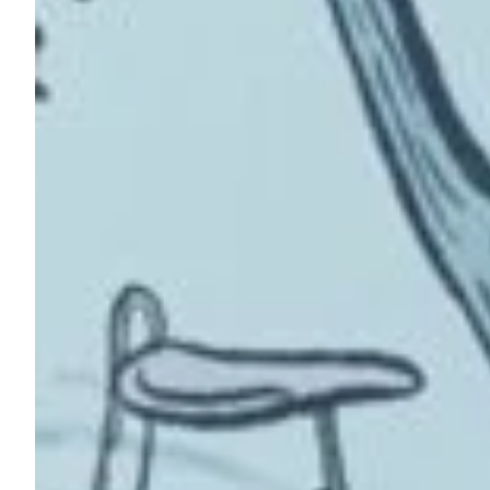
Na escola
Na família
Colunas
Conteúdos
Colecionáveis
Cursos On line
E-Books
Eventos