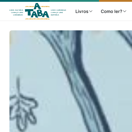
Livros
Como ler?
Livros
Resenhas
Clube de Leitores
Listas
Como ler?