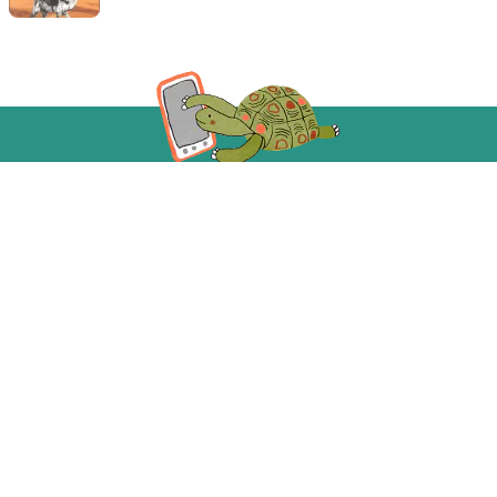
Acompanhe a gente!
Recebe as novidades da Taba em primeira mão
Sobre A Taba