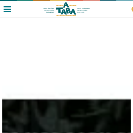
Livros
Resenhas
Clube de Leitores
Listas
Como ler?