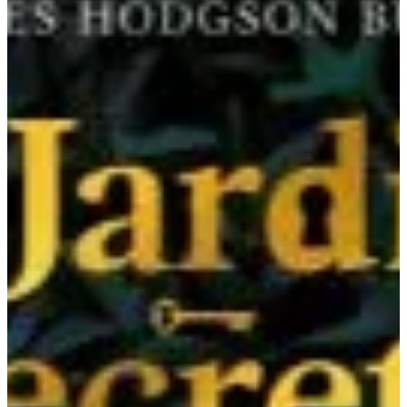
Na escola
Na família
Colunas
Conteúdos
Colecionáveis
Cursos On line
E-Books
Eventos