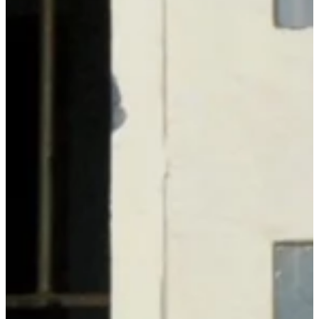
Na escola
Na família
Colunas
Conteúdos
Colecionáveis
Cursos On line
E-Books
Eventos