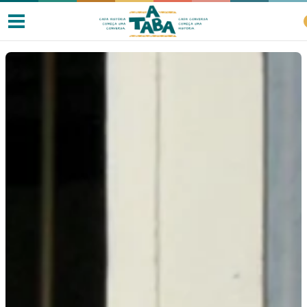
Livros
Resenhas
Clube de Leitores
Listas
Como ler?