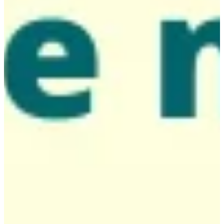
Na escola
Na família
Colunas
Conteúdos
Colecionáveis
Cursos On line
E-Books
Eventos