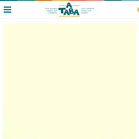
Livros
Resenhas
Clube de Leitores
Listas
Como ler?