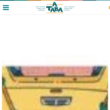
Livros
Resenhas
Clube de Leitores
Listas
Como ler?