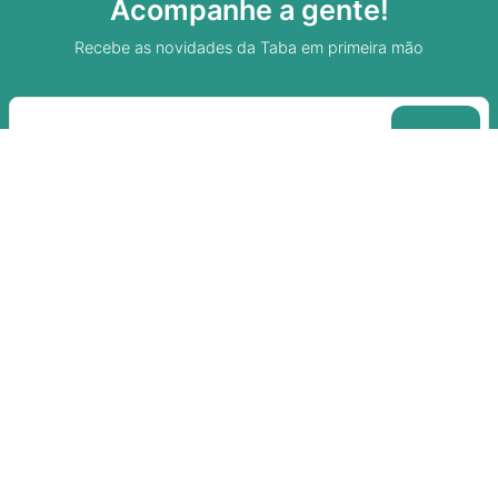
Acompanhe a gente!
Recebe as novidades da Taba em primeira mão
Sobre A Taba
Junte-se a nossa aldeia
Termos de uso