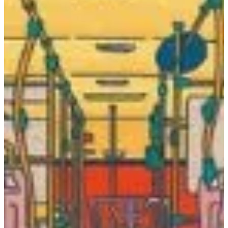
Na escola
Na família
Colunas
Conteúdos
Colecionáveis
Cursos On line
E-Books
Eventos