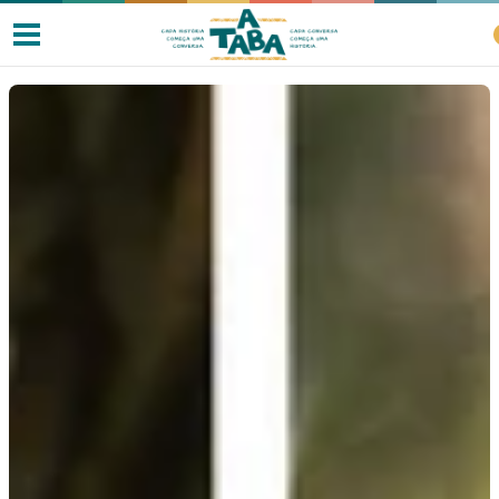
Livros
Resenhas
Clube de Leitores
Listas
Como ler?