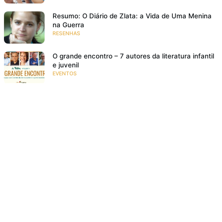
Resumo: O Diário de Zlata: a Vida de Uma Menina
na Guerra
RESENHAS
O grande encontro – 7 autores da literatura infantil
e juvenil
EVENTOS
Bem lá no alto
RESENHAS
Poesia para crianças: 10 motivos para ler poemas
para crianças
NA FAMÍLIA
18 livros de história infantil para rir e se divertir
RESENHAS
O meu pé de laranja lima