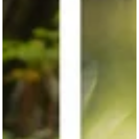
Na escola
Na família
Colunas
Conteúdos
Colecionáveis
Cursos On line
E-Books
Eventos