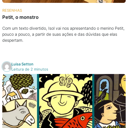
Na escola
RESENHAS
Petit, o monstro
Na família
Com um texto divertido, Isol vai nos apresentando o menino Petit,
pouco a pouco, a partir de suas ações e das dúvidas que elas
Colunas
despertam.
Conteúdos
Luisa Setton
Colecionáveis
Leitura de 2 minutos
Cursos On line
E-Books
Eventos