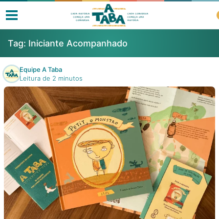
Tag:
Iniciante Acompanhado
Equipe A Taba
Leitura de 2 minutos
Livros
Resenhas
Clube de Leitores
Listas
Como ler?