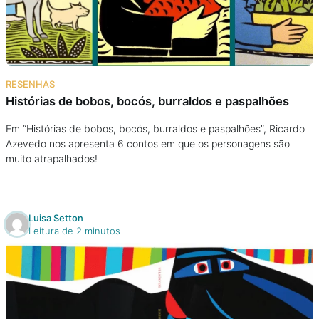
Podcast
Assine
RESENHAS
Taba na Escola
Histórias de bobos, bocós, burraldos e paspalhões
Em “Histórias de bobos, bocós, burraldos e paspalhões”, Ricardo
Azevedo nos apresenta 6 contos em que os personagens são
muito atrapalhados!
Luisa Setton
Leitura de 2 minutos