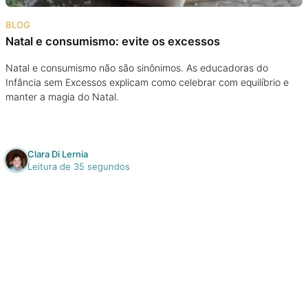
Na escola
BLOG
Natal e consumismo: evite os excessos
Na família
Natal e consumismo não são sinônimos. As educadoras do
Infância sem Excessos explicam como celebrar com equilíbrio e
Colunas
manter a magia do Natal.
Conteúdos
Clara Di Lernia
Colecionáveis
Leitura de 35 segundos
Cursos On line
E-Books
Eventos