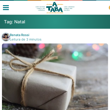
Tag:
Natal
Renata Rossi
Leitura de 3 minutos
Livros
Resenhas
Clube de Leitores
Listas
Como ler?