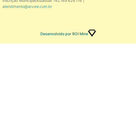
Inscrição Municipal/Estadual 142.169.626.116 |
atendimento@arvore.com.br
Desenvolvido por ROI Mine