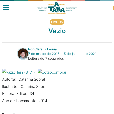
LIVROS
Vazio
Livros
Por Clara Di Lernia
7 de março de 2015
‧
15 de janeiro de 2021
Resenhas
Leitura de 7 segundos
Clube de Leitores
Autor(a): Catarina Sobral
Listas
Ilustrador: Catarina Sobral
Editora: Editora 34
Ano de lançamento: 2014
Como ler?