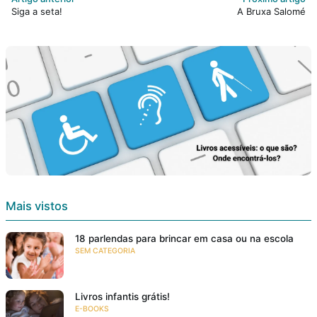
Siga a seta!
A Bruxa Salomé
Podcast
Assine
Taba na Escola
Mais vistos
18 parlendas para brincar em casa ou na escola
SEM CATEGORIA
Livros infantis grátis!
E-BOOKS