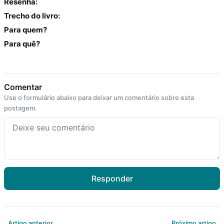
Resenha:
Na escola
Trecho do livro:
Para quem?
Na família
Para quê?
Colunas
Comentar
Conteúdos
Use o formulário abaixo para deixar um comentário sobre esta
postagem.
Colecionáveis
Cursos On line
E-Books
Responder
Eventos
Artigo anterior
Próximo artigo