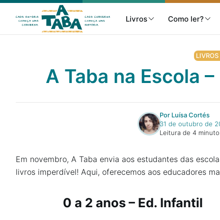
Livros
Como ler?
LIVROS
A Taba na Escola 
Livros
Resenhas
Por Luísa Cortés
31 de outubro de 2
Leitura de 4 minuto
Clube de Leitores
Em novembro, A Taba envia aos estudantes das escola
livros imperdível! Aqui, oferecemos aos educadores ma
Listas
0 a 2 anos – Ed. Infantil
Como ler?