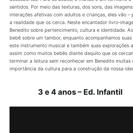
sentidos. Por meio das texturas, dos sons, das imagens
Podcast
interações afetivas com adultos e crianças, eles vão 
a realidade que os cerca. Neste encantador livro-ima
Benedito sobre pertencimento, cultura e identidade. A
Assine
bebê sobre um tambor, enquanto acompanhamos suas e
este instrumento musical e também suas explorações a
Taba na Escola
assim como muitos bebês diante daquilo que os cercam
terminar a leitura sem reconhecer em Benedito muitas d
importância da cultura para a construção da nossa id
3 e 4 anos – Ed. Infantil