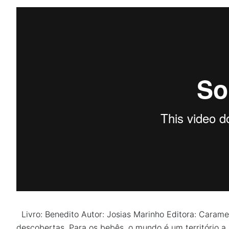
Na escola
Na família
Colunas
Conteúdos
Colecionáveis
Cursos On line
E-Books
Livro: Benedito
Autor: Josias Marinho
Editora: Caram
Eventos
descobertas. Para os bebês, o mundo é um território a