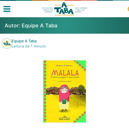
Autor:
Equipe A Taba
Equipe A Taba
Leitura de 1 minuto
Livros
Resenhas
Clube de Leitores
Listas
Como ler?