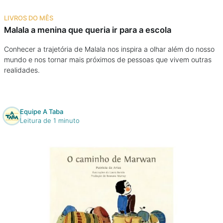
Na escola
LIVROS DO MÊS
Malala a menina que queria ir para a escola
Na família
Conhecer a trajetória de Malala nos inspira a olhar além do nosso
mundo e nos tornar mais próximos de pessoas que vivem outras
Colunas
realidades.
Conteúdos
Equipe A Taba
Colecionáveis
Leitura de 1 minuto
Cursos On line
E-Books
Eventos