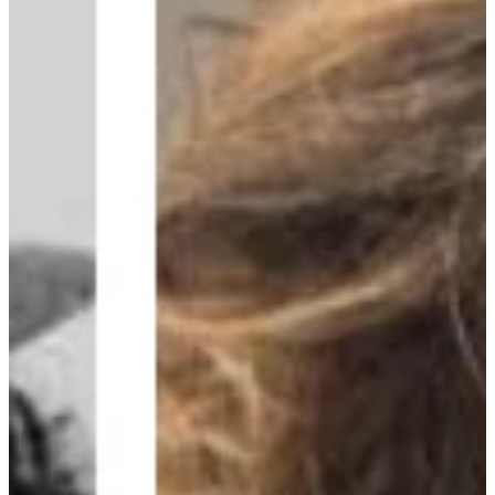
Na escola
Na família
Colunas
Conteúdos
Colecionáveis
Cursos On line
E-Books
Eventos