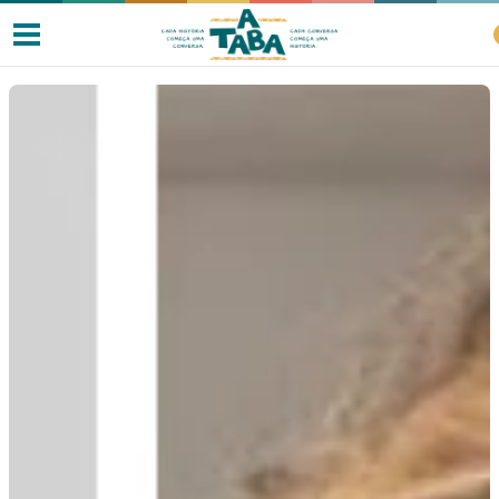
Livros
Resenhas
Clube de Leitores
Listas
Como ler?