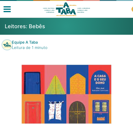
Leitores:
Bebês
Equipe A Taba
Leitura de 1 minuto
Livros
Resenhas
Clube de Leitores
Listas
Como ler?