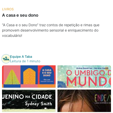
Na escola
LIVROS
A casa e seu dono
Na família
“A Casa e o seu Dono” traz contos de repetição e rimas que
promovem desenvolvimento sensorial e enriquecimento do
Colunas
vocabulário!
Conteúdos
Equipe A Taba
Colecionáveis
Leitura de 1 minuto
Cursos On line
E-Books
Eventos