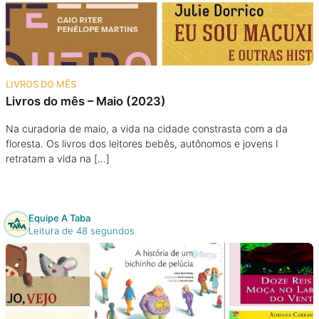
Podcast
Assine
LIVROS DO MÊS
Taba na Escola
Livros do mês – Maio (2023)
Na curadoria de maio, a vida na cidade constrasta com a da
floresta. Os livros dos leitores bebês, autônomos e jovens I
retratam a vida na […]
Equipe A Taba
Leitura de 48 segundos