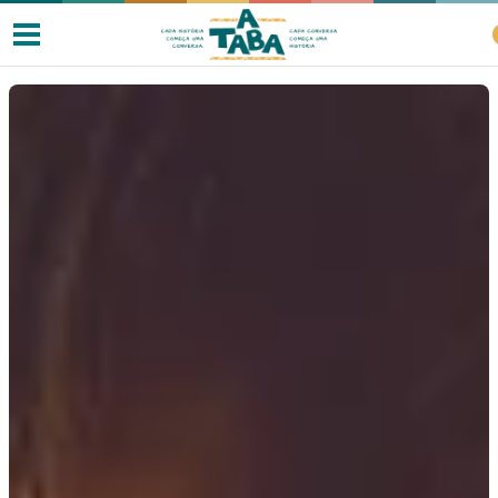
Livros
Resenhas
Clube de Leitores
Listas
Como ler?