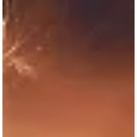
Na escola
Na família
Colunas
Conteúdos
Colecionáveis
Cursos On line
E-Books
Eventos