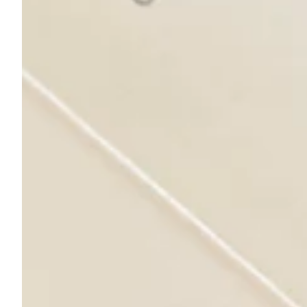
Na escola
Na família
Colunas
Conteúdos
Colecionáveis
Cursos On line
E-Books
Eventos