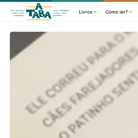
Livros
Como ler?
Livros
Resenhas
Clube de Leitores
Listas
Como ler?