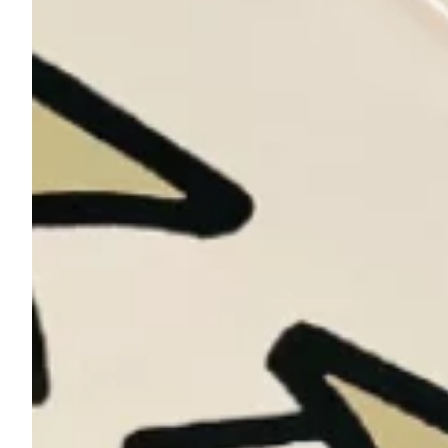
Podcast
Assine
Taba na Escola