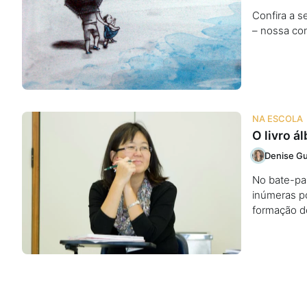
Confira a s
– nossa co
NA ESCOLA
O livro á
Denise Gu
No bate-pa
inúmeras po
formação do