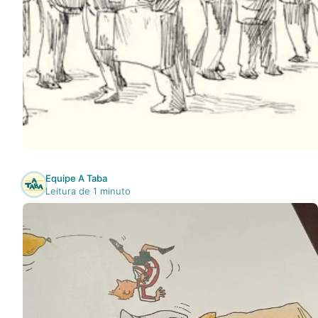
Na escola
Na família
Colunas
Conteúdos
Equipe A Taba
Colecionáveis
Leitura de 1 minuto
Cursos On line
E-Books
Eventos