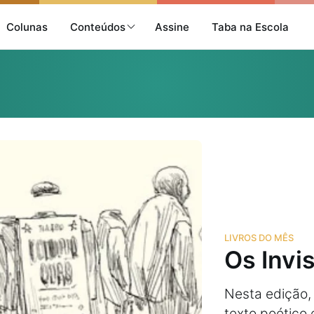
Colunas
Conteúdos
Assine
Taba na Escola
LIVROS DO MÊS
Os Invis
Nesta edição,
texto poético 