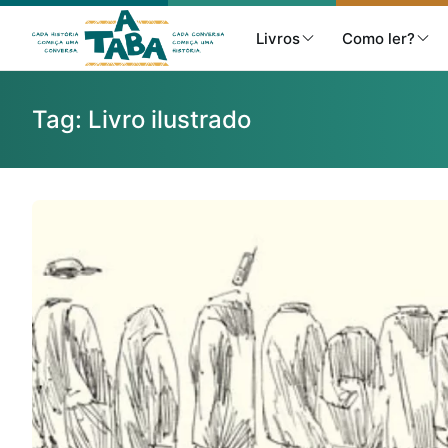
Livros
Como ler?
Tag:
Livro ilustrado
Livros
Resenhas
Clube de Leitores
Listas
Como ler?