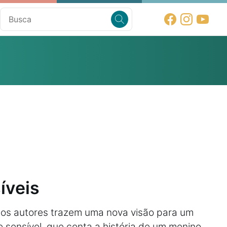
íveis
 os autores trazem uma nova visão para um
e sensível, que conta a história de um menino