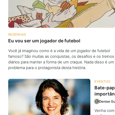
Podcast
Assine
RESENHAS
Eu vou ser um jogador de futebol
Taba na Escola
Você já imaginou como é a vida de um jogador de futebol
famoso? São muitas as conquistas, os desafios e os treinos
diários para manter a forma de um craque. Nada disso é um
problema para o protagonista desta história.
EVENTOS
Bate-papo
importânc
Denise Gu
Venha com a