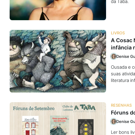
da Taba.
LIVROS
A Cosac N
infância 
Denise Gu
Ousada e co
suas ativi
literatura in
RESENHAS
Fóruns d
Denise Gu
Ler bons li