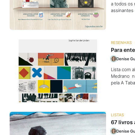
a todos os
assinantes 
RESENHAS
Para ente
Denise Gu
Lista com a
Medrano no 
pela A Tab
LISTAS
67 livros
Denise Gu