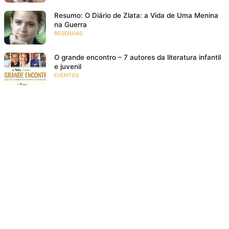
Resumo: O Diário de Zlata: a Vida de Uma Menina
na Guerra
RESENHAS
O grande encontro – 7 autores da literatura infantil
e juvenil
EVENTOS
Bem lá no alto
RESENHAS
Poesia para crianças: 10 motivos para ler poemas
para crianças
NA FAMÍLIA
18 livros de história infantil para rir e se divertir
RESENHAS
O meu pé de laranja lima