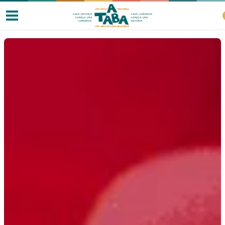
Livros
Resenhas
Clube de Leitores
Listas
Como ler?