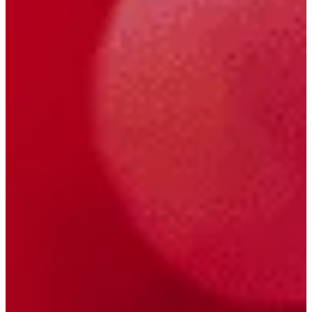
Na escola
Na família
Colunas
Conteúdos
Colecionáveis
Cursos On line
E-Books
Eventos