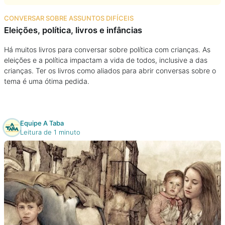
Na escola
CONVERSAR SOBRE ASSUNTOS DIFÍCEIS
Eleições, política, livros e infâncias
Na família
Há muitos livros para conversar sobre política com crianças. As
eleições e a política impactam a vida de todos, inclusive a das
Colunas
crianças. Ter os livros como aliados para abrir conversas sobre o
tema é uma ótima pedida.
Conteúdos
Colecionáveis
Equipe A Taba
Leitura de 1 minuto
Cursos On line
E-Books
Eventos