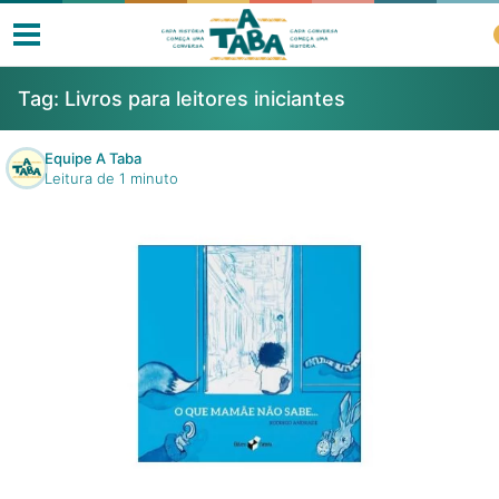
Tag:
Livros para leitores iniciantes
Equipe A Taba
Leitura de 1 minuto
Livros
Resenhas
Clube de Leitores
Listas
Como ler?