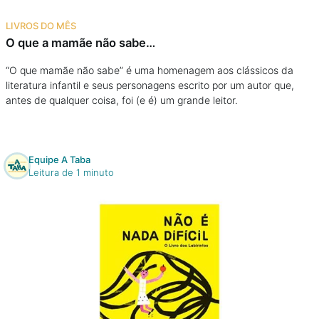
Na escola
LIVROS DO MÊS
O que a mamãe não sabe…
Na família
“O que mamãe não sabe” é uma homenagem aos clássicos da
literatura infantil e seus personagens escrito por um autor que,
Colunas
antes de qualquer coisa, foi (e é) um grande leitor.
Conteúdos
Equipe A Taba
Colecionáveis
Leitura de 1 minuto
Cursos On line
E-Books
Eventos