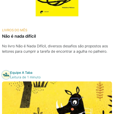
Podcast
Assine
LIVROS DO MÊS
Taba na Escola
Não é nada difícil
No livro Não é Nada Difícil, diversos desafios são propostos aos
leitores para cumprir a tarefa de encontrar a agulha no palheiro.
Equipe A Taba
Leitura de 1 minuto