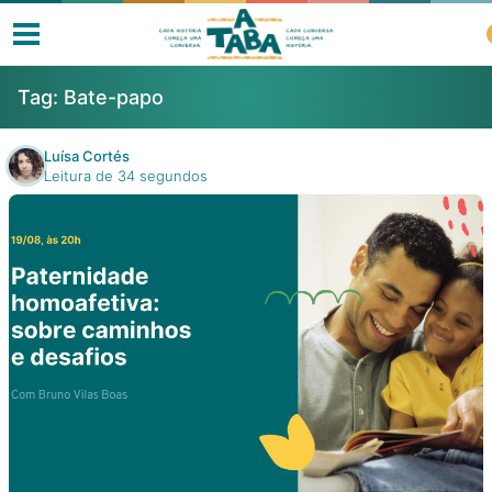
Tag:
Bate-papo
Luísa Cortés
Leitura de 34 segundos
Livros
Resenhas
Clube de Leitores
Listas
Como ler?