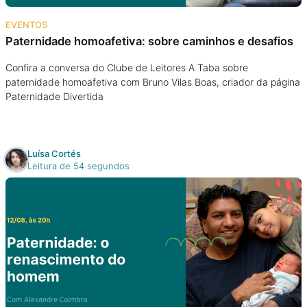
Na escola
EVENTOS
Paternidade homoafetiva: sobre caminhos e desafios
Na família
Confira a conversa do Clube de Leitores A Taba sobre
paternidade homoafetiva com Bruno Vilas Boas, criador da página
Colunas
Paternidade Divertida
Conteúdos
Luísa Cortés
Colecionáveis
Leitura de 54 segundos
Cursos On line
E-Books
Eventos