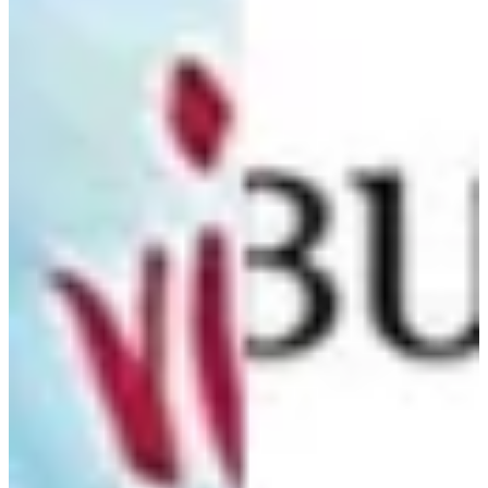
Na escola
Na família
Colunas
Conteúdos
Colecionáveis
Cursos On line
E-Books
Eventos