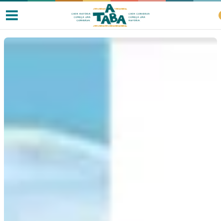
Livros
Resenhas
Clube de Leitores
Listas
Como ler?