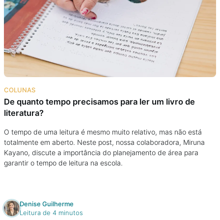
Na escola
Na família
Colunas
Conteúdos
COLUNAS
De quanto tempo precisamos para ler um livro de
literatura?
Colecionáveis
O tempo de uma leitura é mesmo muito relativo, mas não está
totalmente em aberto. Neste post, nossa colaboradora, Miruna
Cursos On line
Kayano, discute a importância do planejamento de área para
garantir o tempo de leitura na escola.
E-Books
Eventos
Denise Guilherme
Leitura de 4 minutos