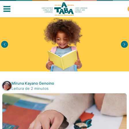
Livros
Resenhas
Clube de Leitores
Miruna Kayano Genoino
Leitura de 2 minutos
Listas
Como ler?