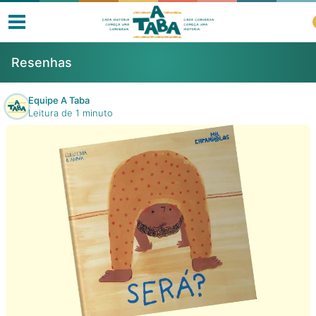
Resenhas
Equipe A Taba
Leitura de 1 minuto
Livros
Resenhas
Clube de Leitores
Listas
Como ler?