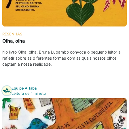
Podcast
Assine
RESENHAS
Taba na Escola
Olha, olha
No livro Olha, olha, Bruna Lubambo convoca o pequeno leitor a
refletir sobre as diferentes formas com as quais nossos olhos
captam a nossa realidade.
Equipe A Taba
Leitura de 1 minuto