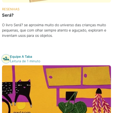
Na escola
RESENHAS
Será?
Na família
O livro Será? se aproxima muito do universo das crianças muito
pequenas, que com olhar sempre atento e aguçado, exploram e
Colunas
inventam usos para os objetos.
Conteúdos
Equipe A Taba
Colecionáveis
Leitura de 1 minuto
Cursos On line
E-Books
Eventos